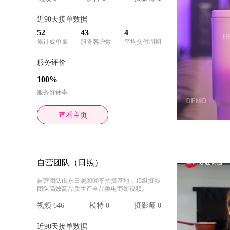
近90天接单数据
52
43
4
累计成单量
服务客户数
平均交付周期
服务评价
100%
服务好评率
查看主页
自营团队（日照）
自营团队山东日照3000平拍摄基地，15组摄影
团队高效高品质生产全品类电商短视频。
视频 646
模特 0
摄影师 0
近90天接单数据