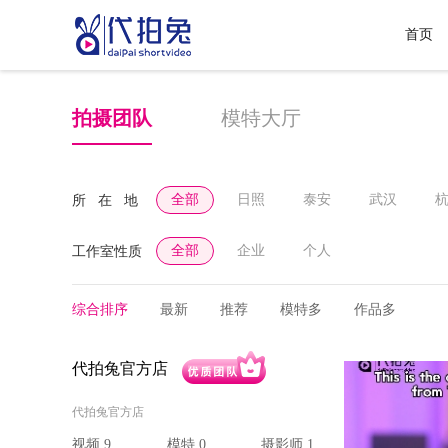
首页
拍摄团队
模特大厅
全部
日照
泰安
武汉
所 在 地
全部
企业
个人
工作室性质
综合排序
最新
推荐
模特多
作品多
代拍兔官方店
代拍兔官方店
视频 9
模特 0
摄影师 1